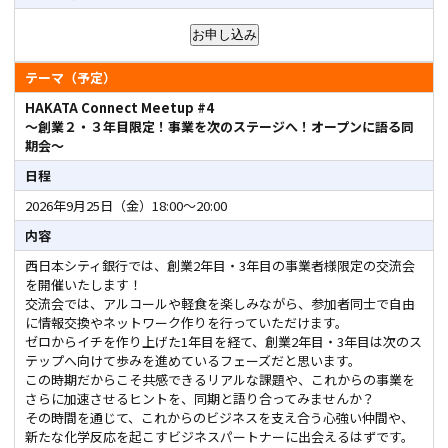
テーマ（予定）
HAKATA Connect Meetup #4
～創業２・３年目限定！事業を次のステージへ！オープンに語る同
期会～
日程
2026年9月25日（金）18:00～20:00
内容
西日本シティ銀行では、創業2年目・3年目の事業者様限定の交流会
を開催いたします！
交流会では、アルコールや軽食を楽しみながら、参加者同士で自由
に情報交換やネットワーク作りを行っていただけます。
ゼロからイチを作り上げた1年目を経て、創業2年目・3年目は次のス
テップへ向けて歩みを進めているフェーズだと思います。
この時期だからこそ共感できるリアルな課題や、これからの事業を
さらに加速させるヒントを、同期と語り合ってみませんか？
その時間を通じて、これからのビジネスを支え合う心強い仲間や、
新たな化学反応を起こすビジネスパートナーに出会えるはずです。