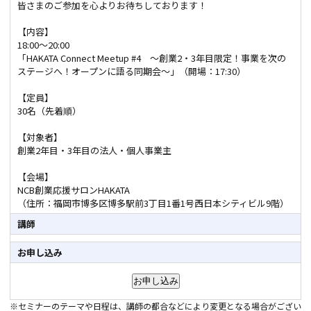
皆さまのご参加を心よりお待ちしております！
【内容】
18:00～20:00
「HAKATA Connect Meetup #4 ～創業2・3年目限定！事業を次の
ステージへ！オープンに語る同期会～」（開場：17:30）
【定員】
30名（先着順）
【対象者】
創業2年目・3年目の法人・個人事業主
【会場】
NCB創業応援サロンHAKATA
（住所：福岡市博多区博多駅前3丁目1番1号西日本シティビル9階）
講師
お申し込み
※セミナーのテーマや日程は、講師の都合などにより変更となる場合がござい