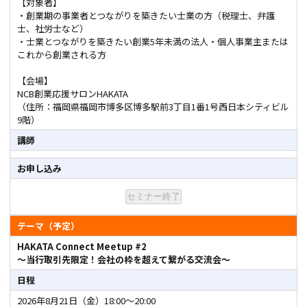
【対象者】
・創業期の事業者とつながりを築きたい士業の方（税理士、弁護
士、社労士など）
・士業とつながりを築きたい創業5年未満の法人・個人事業主または
これから創業される方
【会場】
NCB創業応援サロンHAKATA
（住所：福岡県福岡市博多区博多駅前3丁目1番1号西日本シティビル
9階）
講師
お申し込み
セミナー終了
テーマ（予定）
HAKATA Connect Meetup #2
～当行取引先限定！会社の枠を超えて繋がる交流会～
日程
2026年8月21日（金）18:00～20:00