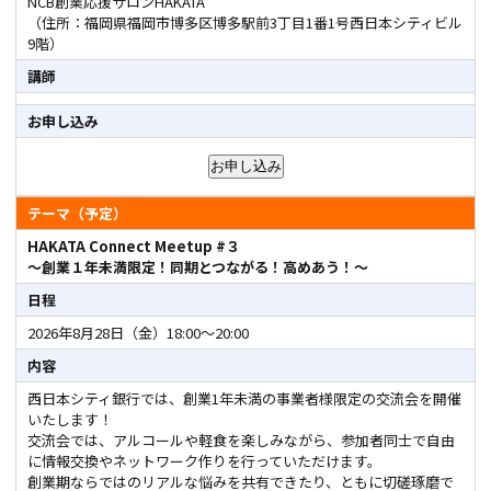
NCB創業応援サロンHAKATA
（住所：福岡県福岡市博多区博多駅前3丁目1番1号西日本シティビル
9階）
講師
お申し込み
テーマ（予定）
HAKATA Connect Meetup #３
～創業１年未満限定！同期とつながる！高めあう！～
日程
2026年8月28日（金）18:00～20:00
内容
西日本シティ銀行では、創業1年未満の事業者様限定の交流会を開催
いたします！
交流会では、アルコールや軽食を楽しみながら、参加者同士で自由
に情報交換やネットワーク作りを行っていただけます。
創業期ならではのリアルな悩みを共有できたり、ともに切磋琢磨で