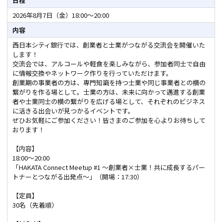
日程
2026年8月7日（金）18:00～20:00
内容
西日本シティ銀行では、創業者と士業がつながる交流会を開催いた
します！
交流会では、アルコールや軽食を楽しみながら、参加者同士で自由
に情報交換やネットワーク作りを行っていただけます。
創業期の事業者の方は、専門知識を持つ士業や同じ事業者との横の
繋がりを作る場として。士業の方は、未来に向かって邁進する創業
者や士業同士の横の繋がりを広げる場として、それぞれのビジネス
に活きる出会いが見つかるイベントです。
ぜひお気軽にご参加ください！皆さまのご参加を心よりお待ちして
おります！
【内容】
18:00～20:00
「HAKATA Connect Meetup #1 ～創業者×士業！共に成長するパー
トナーとつながる出発点～」（開場：17:30）
【定員】
30名（先着順）